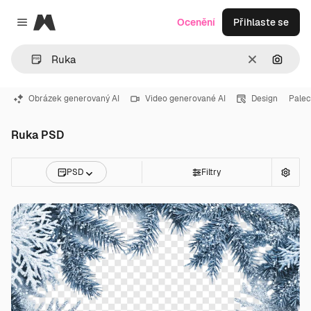
Magnific
Ocenění
Přihlaste se
Close menu
Zrušit
Hledat
Obrázek generovaný AI
Video generované AI
Design
Palec
Ruka PSD
PSD
Filtry