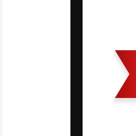
Kreativní platfo
práce. Více než 
kreativci, podni
Čeština
Copyright © 2010