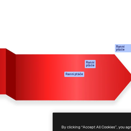
rma pro tvorbu vaší nejlepší
Spaces
Academy
1 milion předplatitelů napříč
AI asistent
Dokumentace
ky, agenturami a studii.
AI generátor
Podpora
obrázků
Podmínky použití
AI generátor videa
Zásady ochrany
AI hlasový
osobních údajů
generátor
Ranní
Originály
ptáče
Stock obsah
Zásady používán
MCP pro
souborů cookie
Ranní
ptáče
Claude/ChatGPT
Centrum důvěry
Agenti
Ranní ptáče
Partneři
API
Firmy
Mobilní aplikace
Všechny nástroje
Magnific
-
2026
Freepik Company S.L.U.
Všechna práva vyhrazena
.
By clicking “Accept All Cookies”, you ag