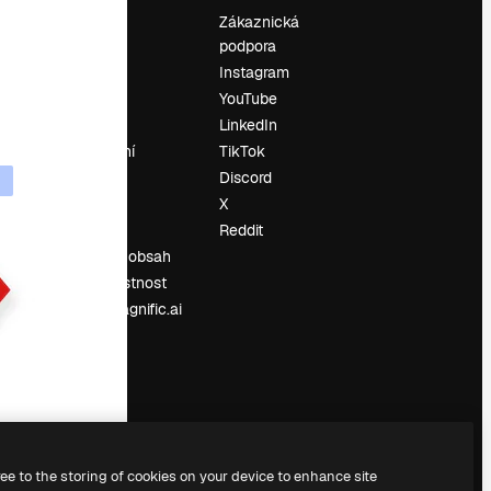
Ocenění
Zákaznická
podpora
O nás
Instagram
Recenze
YouTube
Kariéra
LinkedIn
Trendy
vyhledávání
TikTok
Blog
Discord
Události
X
í
Slidesgo
Reddit
Prodávejte obsah
Tisková místnost
Hledáte magnific.ai
ree to the storing of cookies on your device to enhance site