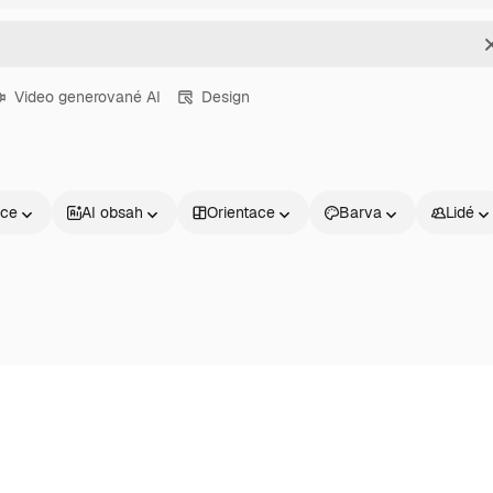
Video generované AI
Design
nce
AI obsah
Orientace
Barva
Lidé
Produkty
Začněte