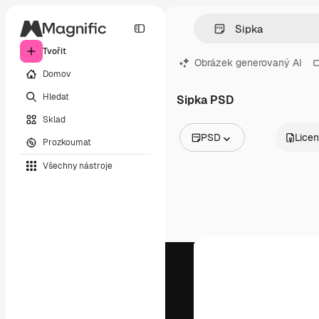
Tvořit
Obrázek generovaný AI
Domov
Hledat
Sipka PSD
Sklad
PSD
Lice
Prozkoumat
Všechny obrázky
Všechny nástroje
Vektory
Ilustrace
Fotografie
PSD
Šablony
Makety
Videa
Záběry
Pohybová grafika
Video šablony
Ikony
3D modely
Písma