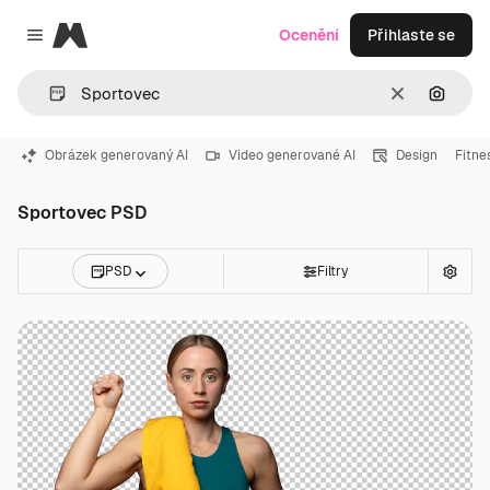
Magnific
Ocenění
Přihlaste se
Close menu
Zrušit
Hledat
Obrázek generovaný AI
Video generované AI
Design
Fitne
Sportovec PSD
PSD
Filtry