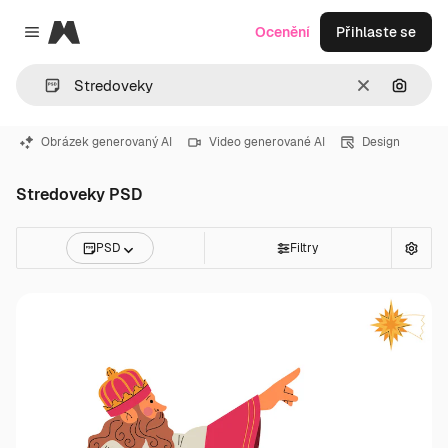
Magnific
Ocenění
Přihlaste se
Close menu
Zrušit
Hledat
Obrázek generovaný AI
Video generované AI
Design
Stredoveky PSD
PSD
Filtry