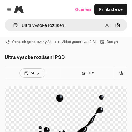
Magnific
Ocenění
Přihlaste se
Close menu
Zrušit
Hledat
Obrázek generovaný AI
Video generované AI
Design
Ultra vysoke rozliseni PSD
PSD
Filtry