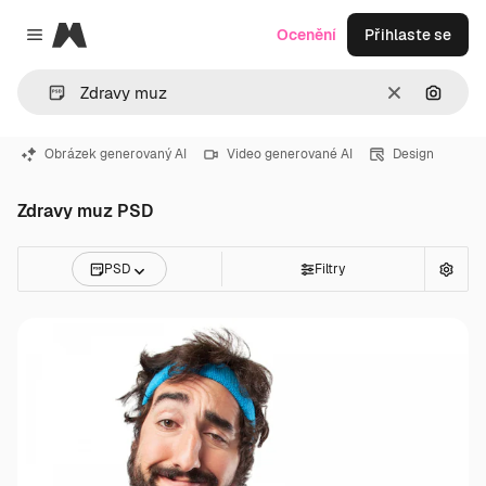
Magnific
Ocenění
Přihlaste se
Close menu
Zrušit
Hledat
Obrázek generovaný AI
Video generované AI
Design
Zdravy muz PSD
PSD
Filtry