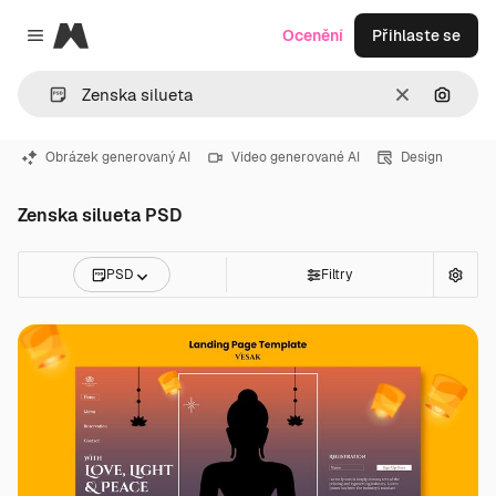
Magnific
Ocenění
Přihlaste se
Close menu
Zrušit
Hledat
Obrázek generovaný AI
Video generované AI
Design
Zenska silueta PSD
PSD
Filtry