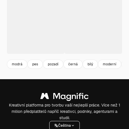
modrá
pes
pozadí
černá
bílý
moderní
m
Kreativní platforma pro tvorbu vaší nejlepší práce. Více než 1
milion předplatitelů napříč kreativci, podniky, agenturami a
studii.
Čeština