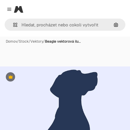
Magnific
Close menu
Hledat
Domov
/
Stock
/
Vektory
/
Beagle vektorová ilu…
Premium