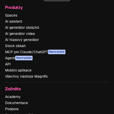
Produkty
Spaces
AI asistent
AI generátor obrázků
AI generátor videa
AI hlasový generátor
Stock obsah
MCP pro Claude/ChatGPT
Ranní ptáče
Agenti
Ranní ptáče
API
Mobilní aplikace
Všechny nástroje Magnific
Začněte
Academy
Dokumentace
Podpora