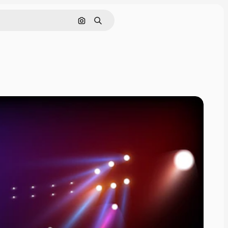
Hledat podle obrázku
Hledat