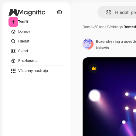
Tvořit
Domov
/
Stock
/
Vektory
/
Boxersk
Domov
Hledat
Boxerský ring a osvětl
kalawin
Sklad
Prozkoumat
Všechny nástroje
Premium