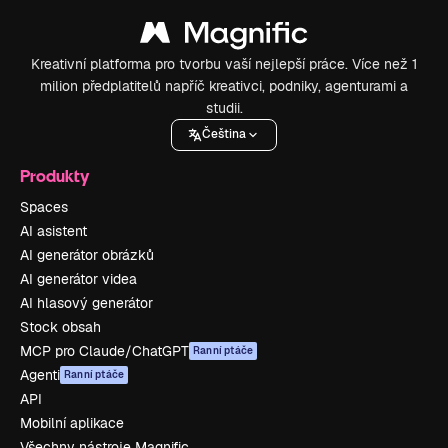
Kreativní platforma pro tvorbu vaší nejlepší práce. Více než 1
milion předplatitelů napříč kreativci, podniky, agenturami a
studii.
Čeština
Produkty
Spaces
AI asistent
AI generátor obrázků
AI generátor videa
AI hlasový generátor
Stock obsah
MCP pro Claude/ChatGPT
Ranní ptáče
Agenti
Ranní ptáče
API
Mobilní aplikace
Všechny nástroje Magnific