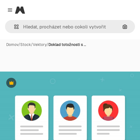
Magnific
Close menu
Hledat
Domov
/
Stock
/
Vektory
/
Doklad totožnosti s …
Premium