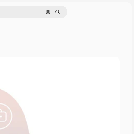
Hledat podle obrázku
Hledat