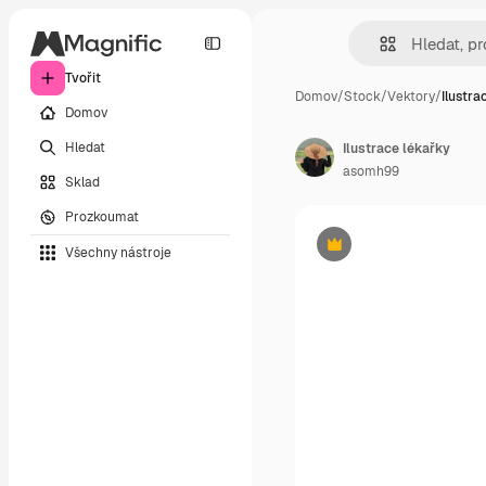
Tvořit
Domov
/
Stock
/
Vektory
/
Ilustra
Domov
Hledat
Ilustrace lékařky
asomh99
Sklad
Prozkoumat
Všechny nástroje
Premium