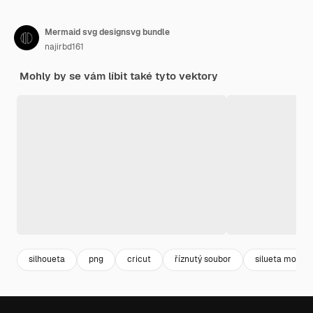
Mermaid svg designsvg bundle
najirbd161
Mohly by se vám líbit také tyto vektory
silhoueta
png
cricut
říznutý soubor
silueta mořsk