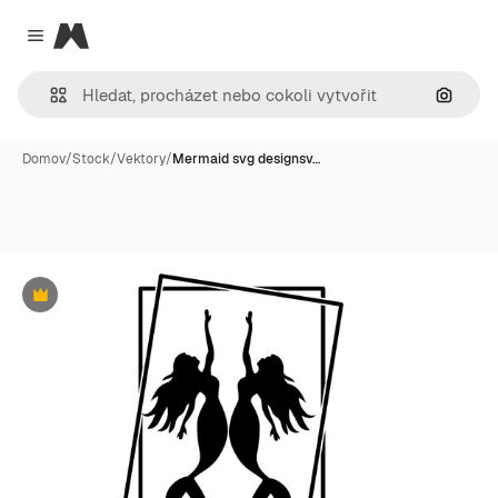
Magnific
Close menu
Hledat
Domov
/
Stock
/
Vektory
/
Mermaid svg designsv…
Premium