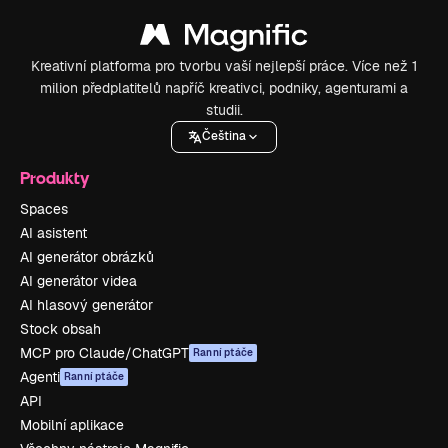
Kreativní platforma pro tvorbu vaší nejlepší práce. Více než 1
milion předplatitelů napříč kreativci, podniky, agenturami a
studii.
Čeština
Produkty
Spaces
AI asistent
AI generátor obrázků
AI generátor videa
AI hlasový generátor
Stock obsah
MCP pro Claude/ChatGPT
Ranní ptáče
Agenti
Ranní ptáče
API
Mobilní aplikace