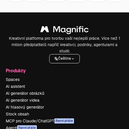
Kreativní platforma pro tvorbu vaší nejlepší práce. Více než 1
milion předplatitelů napříč kreativci, podniky, agenturami a
studii.
Čeština
Produkty
Spaces
AI asistent
AI generátor obrázků
AI generátor videa
AI hlasový generátor
Stock obsah
MCP pro Claude/ChatGPT
Ranní ptáče
Agenti
Ranní ptáče