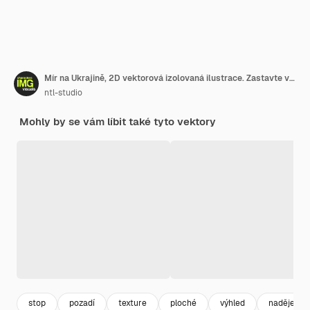
Mír na Ukrajině, 2D vektorová izolovaná ilustrace. Zastavte válku a agresi na Ukrajině, plochá postava na kresleném pozadí. Dáma dává naději, barevná scéna pro prezentaci na mobilním webu.
ntl-studio
Mohly by se vám líbit také tyto vektory
stop
pozadí
texture
ploché
výhled
naděje