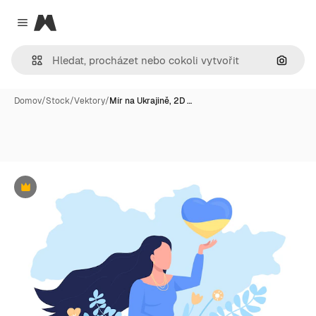
Magnific
Close menu
Hledat
Domov
/
Stock
/
Vektory
/
Mír na Ukrajině, 2D …
Premium