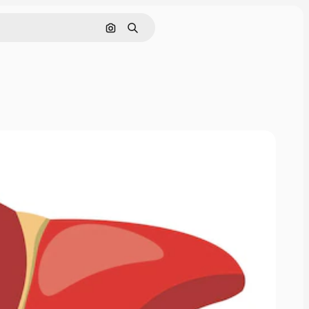
Hledat podle obrázku
Hledat