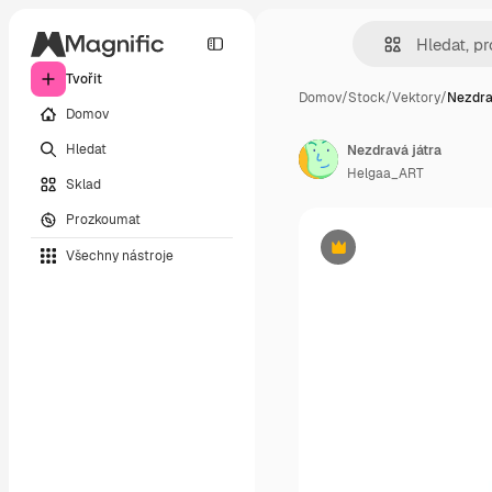
Tvořit
Domov
/
Stock
/
Vektory
/
Nezdra
Domov
Hledat
Nezdravá játra
Helgaa_ART
Sklad
Prozkoumat
Všechny nástroje
Premium