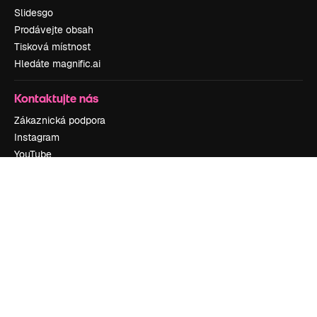
Slidesgo
Prodávejte obsah
Tisková místnost
Hledáte magnific.ai
Kontaktujte nás
Zákaznická podpora
Instagram
YouTube
LinkedIn
TikTok
Discord
X
Reddit
Copyright © 2010-
2026
Freepik Company S.L.U.
Všechna práva
vyhrazena
.