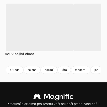
Související videa
Premium
Premium
Premium
Premium
příroda
zelená
pozadí
léto
moderní
jar
Kreativní platforma pro tvorbu vaší nejlepší práce. Více než 1