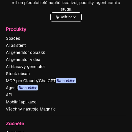
milion předplatitelů napříč kreativci, podniky, agenturami a
studii.
Čeština
Produkty
Spaces
AI asistent
AI generátor obrázků
AI generátor videa
AI hlasový generátor
Stock obsah
MCP pro Claude/ChatGPT
Ranní ptáče
Agenti
Ranní ptáče
API
Mobilní aplikace
Všechny nástroje Magnific
Začněte