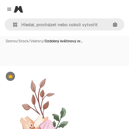
Magnific
Close menu
Hledat
Domov
/
Stock
/
Vektory
/
Ozdobný květinový or…
Premium