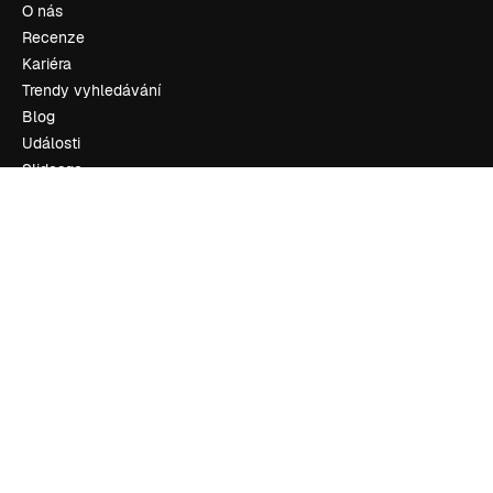
O nás
Recenze
Kariéra
Trendy vyhledávání
Blog
Události
Slidesgo
Prodávejte obsah
Tisková místnost
Hledáte magnific.ai
Kontaktujte nás
Zákaznická podpora
Instagram
YouTube
LinkedIn
TikTok
Discord