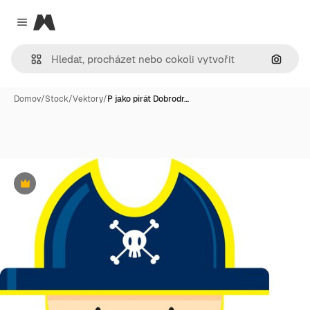
Magnific
Close menu
Hledat
Domov
/
Stock
/
Vektory
/
P jako pirát Dobrodr…
Premium