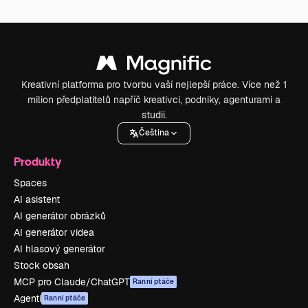
Kreativní platforma pro tvorbu vaší nejlepší práce. Více než 1
milion předplatitelů napříč kreativci, podniky, agenturami a
studii.
Čeština
Produkty
Spaces
AI asistent
AI generátor obrázků
AI generátor videa
AI hlasový generátor
Stock obsah
MCP pro Claude/ChatGPT
Ranní ptáče
Agenti
Ranní ptáče