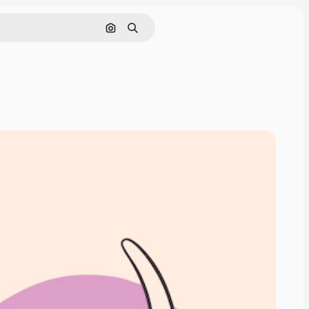
Hledat podle obrázku
Hledat