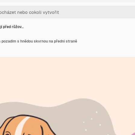
jí před růžov…
m pozadím s hnědou skvrnou na přední straně