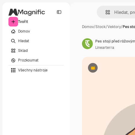
Tvořit
Domov
/
Stock
/
Vektory
/
Pes sto
Domov
Hledat
Pes stojí před růžový
Linearterra
Sklad
Prozkoumat
Všechny nástroje
Premium