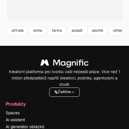
příroda
kniha
farma
pozadí
ploché
výhled
Kreativní platforma pro tvorbu vaší nejlepší práce. Více než 1
milion předplatitelů napříč kreativci, podniky, agenturami a
studii.
Čeština
Produkty
Spaces
AI asistent
AI generátor obrázků