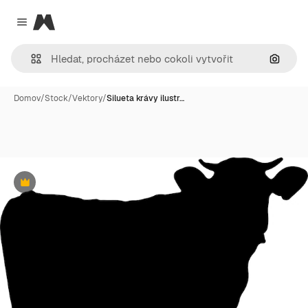
Magnific
Close menu
Hledat
Domov
/
Stock
/
Vektory
/
Silueta krávy ilustr…
Premium