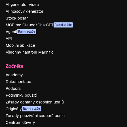
AI generátor videa
AI hlasový generátor
Stock obsah
MCP pro Claude/ChatGPT
Ranní ptáče
Agenti
Ranní ptáče
API
Mobilní aplikace
Všechny nástroje Magnific
Začněte
Academy
Dokumentace
Podpora
Podmínky použití
Zásady ochrany osobních údajů
Originály
Ranní ptáče
Zásady používání souborů cookie
Centrum důvěry