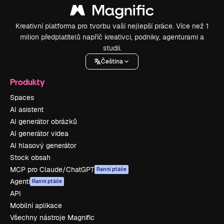
Kreativní platforma pro tvorbu vaší nejlepší práce. Více než 1
milion předplatitelů napříč kreativci, podniky, agenturami a
studii.
Čeština
Produkty
Spaces
AI asistent
AI generátor obrázků
AI generátor videa
AI hlasový generátor
Stock obsah
MCP pro Claude/ChatGPT
Ranní ptáče
Agenti
Ranní ptáče
API
Mobilní aplikace
Všechny nástroje Magnific