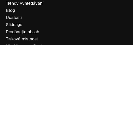
Trendy vyhledávání
Blog
Události
Slidesgo
Prodávejte obsah
Tisková místnost
Hledáte magnific.ai
Kontaktujte nás
Zákaznická podpora
Instagram
YouTube
LinkedIn
TikTok
Discord
X
Reddit