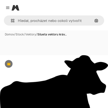
Magnific
Close menu
Hledat
Domov
/
Stock
/
Vektory
/
Silueta vektoru kráv…
Premium