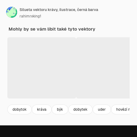
Silueta vektoru krávy, ilustrace, černá barva
rahimrxking1
Mohly by se vám líbit také tyto vektory
dobytok
kráva
býk
dobytek
uder
hovězí mas