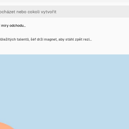
í míry odchodu…
Snížení míry odchodu důležitých talentů, šéf drží magnet, aby stáhl zpět rezignovaného nebo odcházejícího zaměstnance