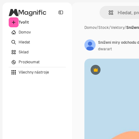
Tvořit
Domov
/
Stock
/
Vektory
/
Snížen
Domov
Hledat
dwarart
Sklad
Prozkoumat
Všechny nástroje
Premium