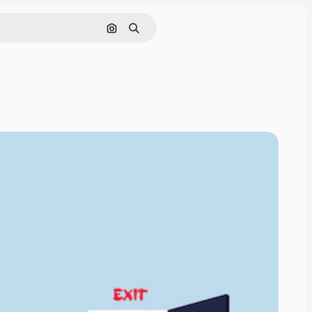
Hledat podle obrázku
Hledat