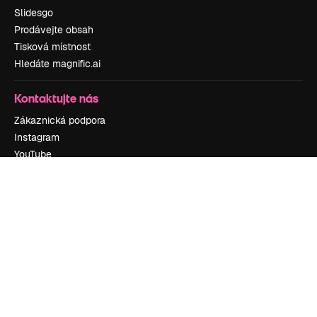
Slidesgo
Prodávejte obsah
Tisková místnost
Hledáte magnific.ai
Kontaktujte nás
Zákaznická podpora
Instagram
YouTube
LinkedIn
TikTok
Discord
X
Reddit
Copyright © 2010-
2026
Freepik Company S.L.U.
Všechna práva
vyhrazena
.