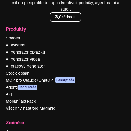
milion předplatitelů napříč kreativci, podniky, agenturami a
studii.
Čeština
Produkty
Spaces
AI asistent
AI generátor obrázků
AI generátor videa
AI hlasový generátor
Stock obsah
MCP pro Claude/ChatGPT
Ranní ptáče
Agenti
Ranní ptáče
API
Mobilní aplikace
Všechny nástroje Magnific
Začněte