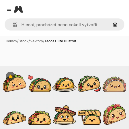
Magnific
Close menu
Hledat
Domov
/
Stock
/
Vektory
/
Tacos Cute Illustrat…
Premium