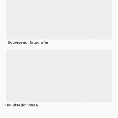
Související fotografie
Související videa
Premium
Premium
Premium
Premium