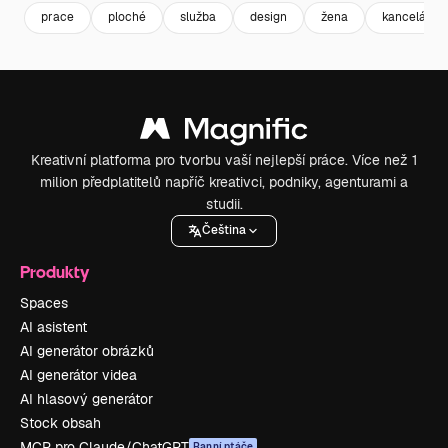
prace
ploché
služba
design
žena
kancelář
Kreativní platforma pro tvorbu vaší nejlepší práce. Více než 1
milion předplatitelů napříč kreativci, podniky, agenturami a
studii.
Čeština
Produkty
Spaces
AI asistent
AI generátor obrázků
AI generátor videa
AI hlasový generátor
Stock obsah
MCP pro Claude/ChatGPT
Ranní ptáče