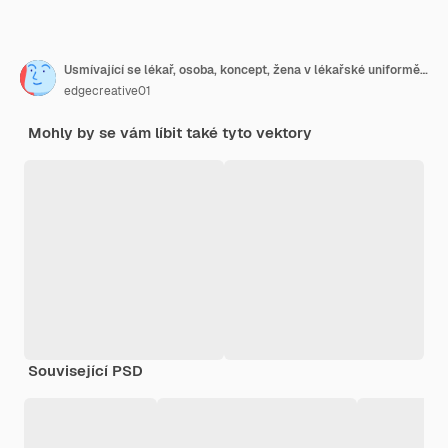
Usmívající se lékař, osoba, koncept, žena v lékařské uniformě s kartou pacienta, zdravotní péče a medicína
edgecreative01
Mohly by se vám líbit také tyto vektory
Související PSD