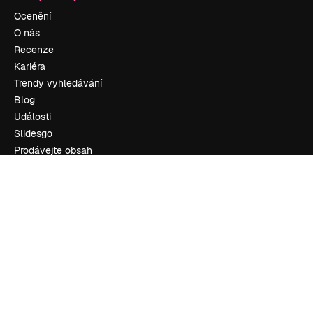
Ocenění
O nás
Recenze
Kariéra
Trendy vyhledávání
Blog
Události
Slidesgo
Prodávejte obsah
Tisková místnost
Hledáte magnific.ai
Kontaktujte nás
Zákaznická podpora
Instagram
YouTube
LinkedIn
TikTok