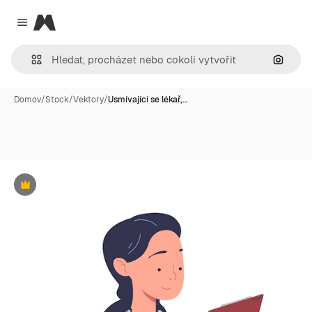
Magnific
Close menu
Hledat
Domov
/
Stock
/
Vektory
/
Usmívající se lékař,…
Premium