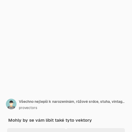
Všechno nejlepší k narozeninám, růžové srdce, stuha, vintage stuha, blahopřání, typografická šablona, vektor
provectors
Mohly by se vám líbit také tyto vektory