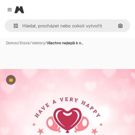
Magnific
Close menu
Hledat
Domov
/
Stock
/
Vektory
/
Všechno nejlepší k n…
Premium