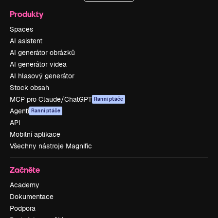
Produkty
Spaces
AI asistent
AI generátor obrázků
AI generátor videa
AI hlasový generátor
Stock obsah
MCP pro Claude/ChatGPT
Ranní ptáče
Agenti
Ranní ptáče
API
Mobilní aplikace
Všechny nástroje Magnific
Začněte
Academy
Dokumentace
Podpora