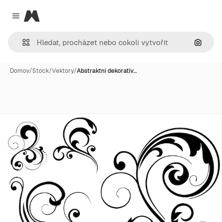
Magnific
Close menu
Hledat
Domov
/
Stock
/
Vektory
/
Abstraktní dekorativ…