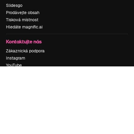
Slidesgo
Prodávejte obsah
Tisková místnost
Hledáte magnific.ai
Kontaktujte nás
Zákaznická podpora
Instagram
YouTube
LinkedIn
TikTok
Discord
X
Reddit
Copyright © 2010-
2026
Freepik Company S.L.U.
Všechna práva
vyhrazena
.