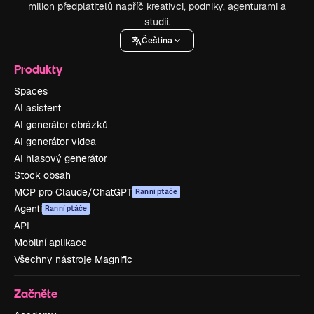
milion předplatitelů napříč kreativci, podniky, agenturami a
studii.
Čeština
Produkty
Spaces
AI asistent
AI generátor obrázků
AI generátor videa
AI hlasový generátor
Stock obsah
MCP pro Claude/ChatGPT
Ranní ptáče
Agenti
Ranní ptáče
API
Mobilní aplikace
Všechny nástroje Magnific
Začněte