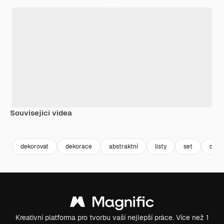
Související videa
Premium
Premium
Premium
Premium
dekorovat
dekorace
abstraktní
listy
set
dekor
Kreativní platforma pro tvorbu vaší nejlepší práce. Více než 1