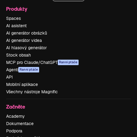
Produkty
Spaces
AI asistent
AI generátor obrázků
AI generátor videa
AI hlasový generátor
Stock obsah
MCP pro Claude/ChatGPT
Ranní ptáče
Agenti
Ranní ptáče
API
Mobilní aplikace
Všechny nástroje Magnific
Začněte
Academy
Dokumentace
Podpora