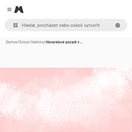
Magnific
Close menu
Hledat
Domov
/
Stock
/
Vektory
/
Akvarelové pozadí v …