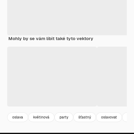
Mohly by se vám líbit také tyto vektory
oslava
květinová
party
šťastný
oslavovat
bo