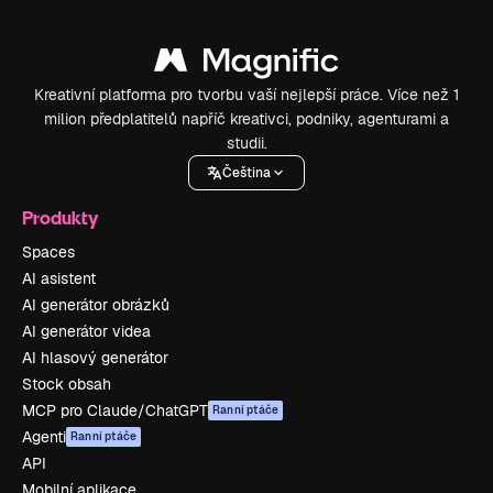
Kreativní platforma pro tvorbu vaší nejlepší práce. Více než 1
milion předplatitelů napříč kreativci, podniky, agenturami a
studii.
Čeština
Produkty
Spaces
AI asistent
AI generátor obrázků
AI generátor videa
AI hlasový generátor
Stock obsah
MCP pro Claude/ChatGPT
Ranní ptáče
Agenti
Ranní ptáče
API
Mobilní aplikace