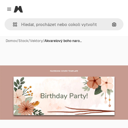
Magnific
Close menu
Hledat
Domov
/
Stock
/
Vektory
/
Akvarelový boho naro…