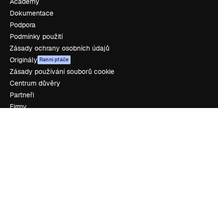
Academy
Dokumentace
Podpora
Podmínky použití
Zásady ochrany osobních údajů
Originály
Ranní ptáče
Zásady používání souborů cookie
Centrum důvěry
Partneři
Firmy
Zdroje firmy
Ocenění
O nás
Recenze
Kariéra
Trendy vyhledávání
Blog
Události