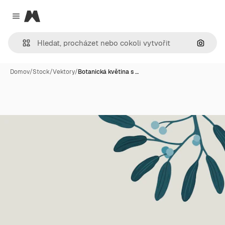
Magnific
Close menu
Hledat
Domov
/
Stock
/
Vektory
/
Botanická květina s …