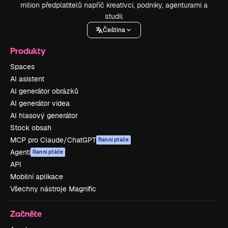
milion předplatitelů napříč kreativci, podniky, agenturami a
studii.
Čeština
Produkty
Spaces
AI asistent
AI generátor obrázků
AI generátor videa
AI hlasový generátor
Stock obsah
MCP pro Claude/ChatGPT
Ranní ptáče
Agenti
Ranní ptáče
API
Mobilní aplikace
Všechny nástroje Magnific
Začněte