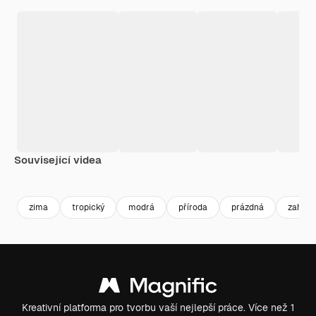
Související videa
Premium
Premium
Generováno AI
Premium
Premium
Generováno
zima
tropický
modrá
příroda
prázdná
zahrad
Kreativní platforma pro tvorbu vaší nejlepší práce. Více než 1