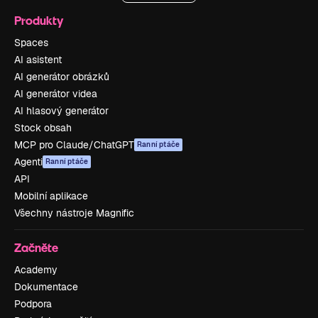
Produkty
Spaces
AI asistent
AI generátor obrázků
AI generátor videa
AI hlasový generátor
Stock obsah
MCP pro Claude/ChatGPT
Ranní ptáče
Agenti
Ranní ptáče
API
Mobilní aplikace
Všechny nástroje Magnific
Začněte
Academy
Dokumentace
Podpora