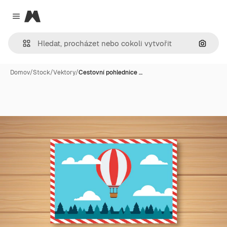
Magnific
Close menu
Hledat
Domov
/
Stock
/
Vektory
/
Cestovní pohlednice …