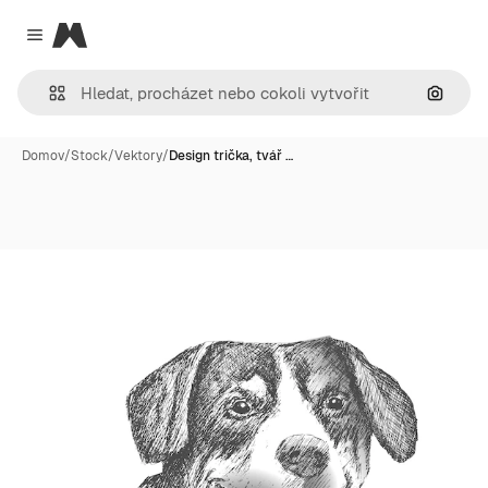
Magnific
Close menu
Hledat
Domov
/
Stock
/
Vektory
/
Design trička, tvář …