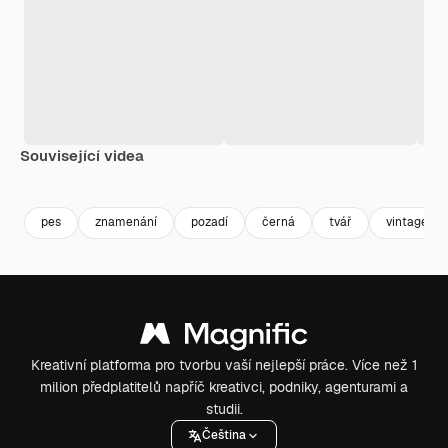
Související videa
Premium
Premium
Generováno AI
Premium
Premium
Generováno
pes
znamenání
pozadí
černá
tvář
vintage
Kreativní platforma pro tvorbu vaší nejlepší práce. Více než 1
milion předplatitelů napříč kreativci, podniky, agenturami a
studii.
Čeština