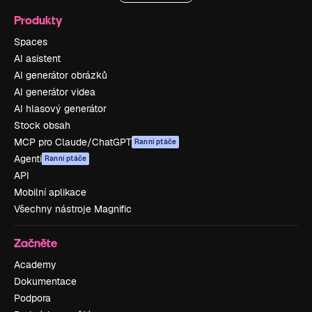
Produkty
Spaces
AI asistent
AI generátor obrázků
AI generátor videa
AI hlasový generátor
Stock obsah
MCP pro Claude/ChatGPT
Ranní ptáče
Agenti
Ranní ptáče
API
Mobilní aplikace
Všechny nástroje Magnific
Začněte
Academy
Dokumentace
Podpora