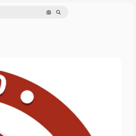
Hledat podle obrázku
Hledat