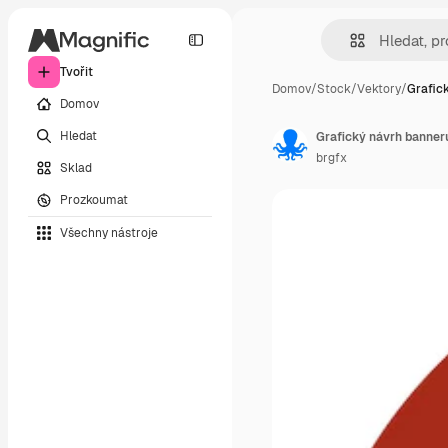
Tvořit
Domov
/
Stock
/
Vektory
/
Grafic
Domov
Hledat
Grafický návrh banne
brgfx
Sklad
Prozkoumat
Všechny nástroje