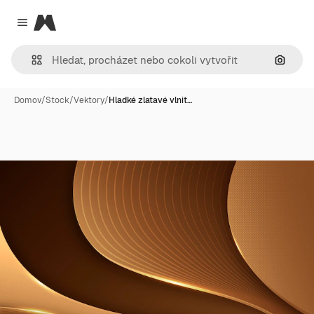
Magnific
Close menu
Hledat
Domov
/
Stock
/
Vektory
/
Hladké zlatavé vlnit…