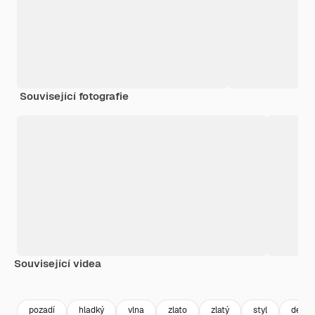
Související fotografie
Související videa
Premium
Premium
Generováno AI
Premium
Premium
Generováno
pozadí
hladký
vlna
zlato
zlatý
styl
desig