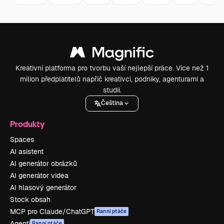
Kreativní platforma pro tvorbu vaší nejlepší práce. Více než 1
milion předplatitelů napříč kreativci, podniky, agenturami a
studii.
Čeština
Produkty
Spaces
AI asistent
AI generátor obrázků
AI generátor videa
AI hlasový generátor
Stock obsah
MCP pro Claude/ChatGPT
Ranní ptáče
Agenti
Ranní ptáče