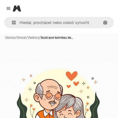
Magnific
Close menu
Hledat
Domov
/
Stock
/
Vektory
/
Ilustrace komiksu ke…