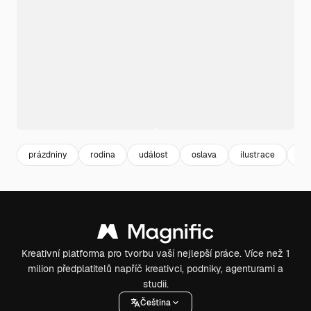
prázdniny
rodina
událost
oslava
ilustrace
kar
Kreativní platforma pro tvorbu vaší nejlepší práce. Více než 1
milion předplatitelů napříč kreativci, podniky, agenturami a
studii.
Čeština