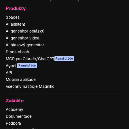
Produkty
Spaces
AI asistent
AI generátor obrázků
AI generátor videa
AI hlasový generátor
Stock obsah
MCP pro Claude/ChatGPT
Ranní ptáče
Agenti
Ranní ptáče
API
Mobilní aplikace
Všechny nástroje Magnific
Začněte
Academy
Dokumentace
Podpora