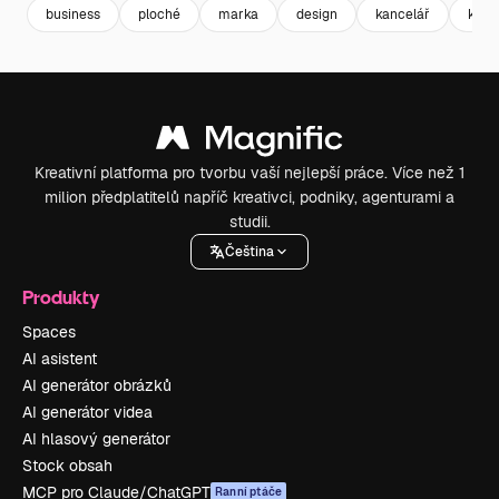
business
ploché
marka
design
kancelář
korp
Kreativní platforma pro tvorbu vaší nejlepší práce. Více než 1
milion předplatitelů napříč kreativci, podniky, agenturami a
studii.
Čeština
Produkty
Spaces
AI asistent
AI generátor obrázků
AI generátor videa
AI hlasový generátor
Stock obsah
MCP pro Claude/ChatGPT
Ranní ptáče