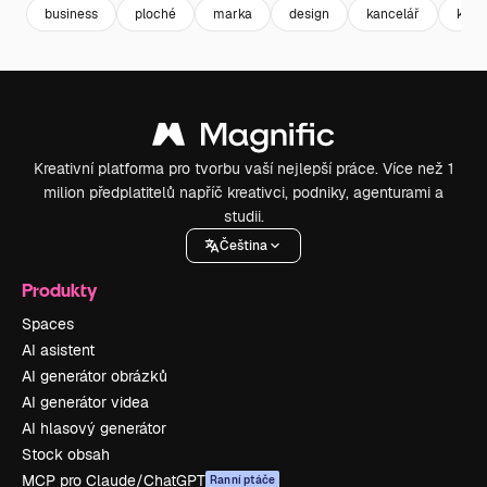
business
ploché
marka
design
kancelář
korp
Kreativní platforma pro tvorbu vaší nejlepší práce. Více než 1
milion předplatitelů napříč kreativci, podniky, agenturami a
studii.
Čeština
Produkty
Spaces
AI asistent
AI generátor obrázků
AI generátor videa
AI hlasový generátor
Stock obsah
MCP pro Claude/ChatGPT
Ranní ptáče