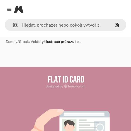
Magnific
Close menu
Hledat
Domov
/
Stock
/
Vektory
/
Ilustrace průkazu to…