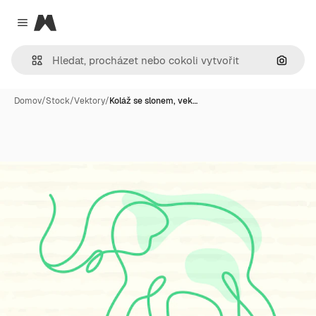
Magnific
Close menu
Hledat
Domov
/
Stock
/
Vektory
/
Koláž se slonem, vek…