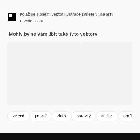
Koláž se slonem, vektor ilustrace zvířete v line artu
rawpixel.com
Mohly by se vám líbit také tyto vektory
zelená
pozadí
žlutá
barevný
design
grafické