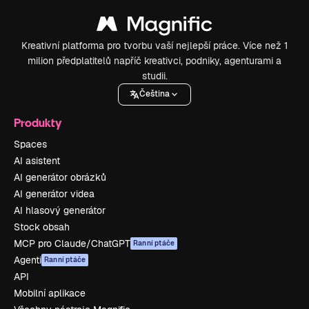
Kreativní platforma pro tvorbu vaší nejlepší práce. Více než 1
milion předplatitelů napříč kreativci, podniky, agenturami a
studii.
Čeština
Produkty
Spaces
AI asistent
AI generátor obrázků
AI generátor videa
AI hlasový generátor
Stock obsah
MCP pro Claude/ChatGPT
Ranní ptáče
Agenti
Ranní ptáče
API
Mobilní aplikace