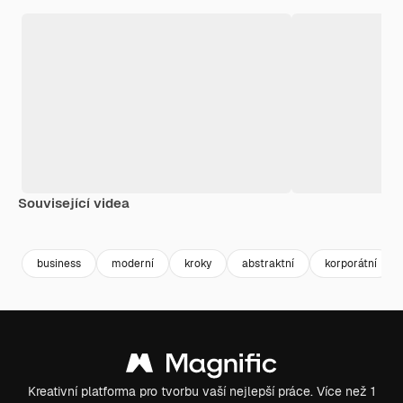
Související videa
Premium
Premium
Premium
Premium
Generováno
business
moderní
kroky
abstraktní
korporátní
Kreativní platforma pro tvorbu vaší nejlepší práce. Více než 1