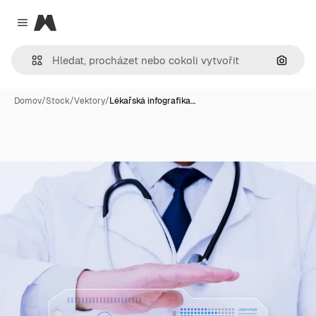
Magnific
Close menu
Hledat
Domov
/
Stock
/
Vektory
/
Lékařská infografika…