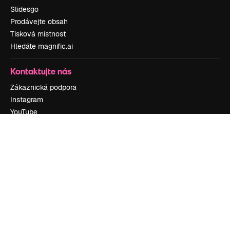
Slidesgo
Prodávejte obsah
Tisková místnost
Hledáte magnific.ai
Kontaktujte nás
Zákaznická podpora
Instagram
YouTube
LinkedIn
TikTok
Discord
X
Reddit
Copyright © 2010-
2026
Freepik Company S.L.U.
Všechna práva
vyhrazena
.