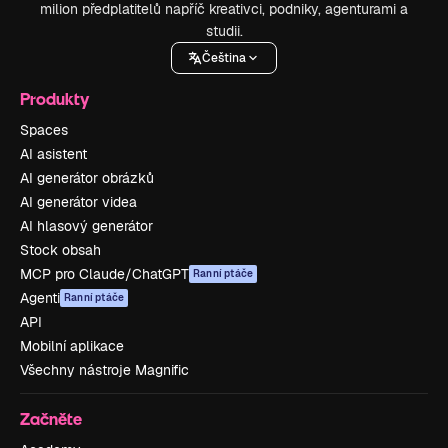
milion předplatitelů napříč kreativci, podniky, agenturami a
studii.
Čeština
Produkty
Spaces
AI asistent
AI generátor obrázků
AI generátor videa
AI hlasový generátor
Stock obsah
MCP pro Claude/ChatGPT
Ranní ptáče
Agenti
Ranní ptáče
API
Mobilní aplikace
Všechny nástroje Magnific
Začněte