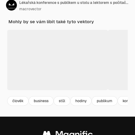
Lékařská konference s publikem u stolu a lektorem s počítačem a asistentem, kreslený retro styl
macrovector
Mohly by se vám líbit také tyto vektory
člověk
business
stůl
hodiny
publikum
konfer