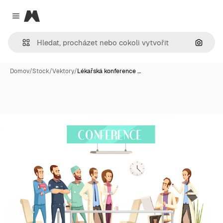
Magnific
Close menu
Hledat
Domov
/
Stock
/
Vektory
/
Lékařská konference …