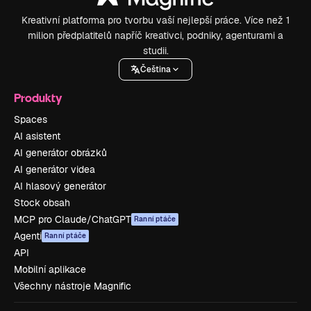
Kreativní platforma pro tvorbu vaší nejlepší práce. Více než 1
milion předplatitelů napříč kreativci, podniky, agenturami a
studii.
Čeština
Produkty
Spaces
AI asistent
AI generátor obrázků
AI generátor videa
AI hlasový generátor
Stock obsah
MCP pro Claude/ChatGPT
Ranní ptáče
Agenti
Ranní ptáče
API
Mobilní aplikace
Všechny nástroje Magnific