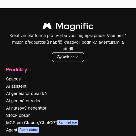
Kreativní platforma pro tvorbu vaší nejlepší práce. Více než 1
milion předplatitelů napříč kreativci, podniky, agenturami a
studii.
Čeština
Produkty
Spaces
AI asistent
AI generátor obrázků
AI generátor videa
AI hlasový generátor
Stock obsah
MCP pro Claude/ChatGPT
Ranní ptáče
Agenti
Ranní ptáče