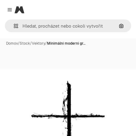
Magnific
Close menu
Hledat
Domov
/
Stock
/
Vektory
/
Minimální moderní gr…