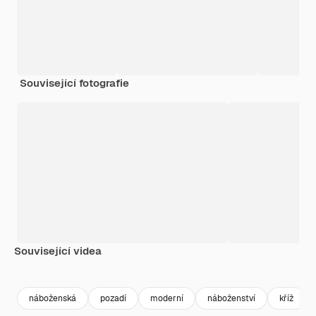
Související fotografie
Související videa
Premium
Premium
Premium
Premium
náboženská
pozadí
moderní
náboženství
kříž