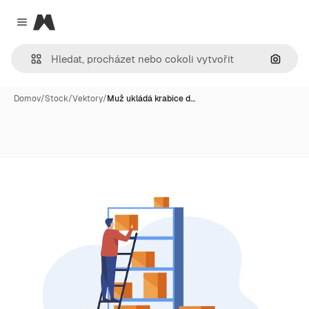
Magnific
Close menu
Hledat
Domov
/
Stock
/
Vektory
/
Muž ukládá krabice d…