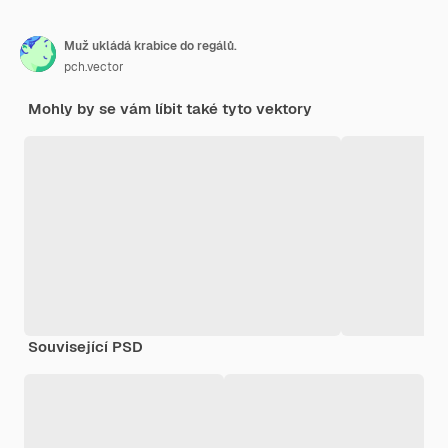
Muž ukládá krabice do regálů.
pch.vector
Mohly by se vám líbit také tyto vektory
Související PSD