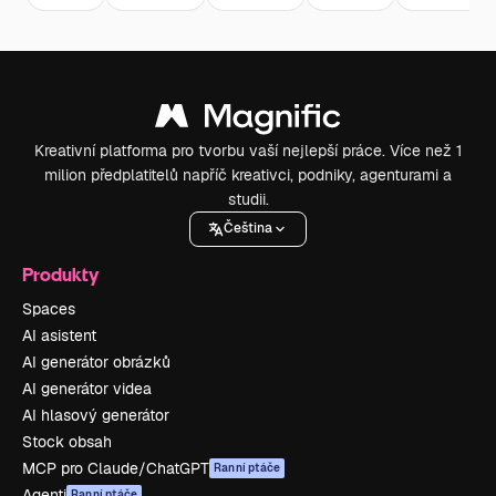
Kreativní platforma pro tvorbu vaší nejlepší práce. Více než 1
milion předplatitelů napříč kreativci, podniky, agenturami a
studii.
Čeština
Produkty
Spaces
AI asistent
AI generátor obrázků
AI generátor videa
AI hlasový generátor
Stock obsah
MCP pro Claude/ChatGPT
Ranní ptáče
Agenti
Ranní ptáče