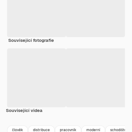
Související fotografie
Související videa
Premium
Premium
Premium
Premium
člověk
distribuce
pracovník
moderní
schodiště