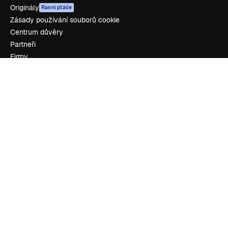
Originály
Ranní ptáče
Zásady používání souborů cookie
Centrum důvěry
Partneři
Firmy
Zdroje firmy
Ocenění
O nás
Recenze
Kariéra
Trendy vyhledávání
Blog
Události
Slidesgo
Prodávejte obsah
Tisková místnost
Hledáte magnific.ai