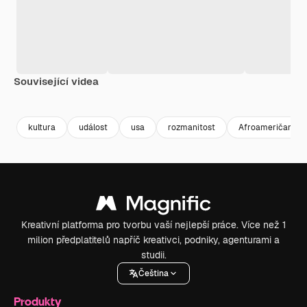
Související videa
Premium
Premium
Generováno AI
Premium
Premium
Generováno
kultura
událost
usa
rozmanitost
Afroameričan
Kreativní platforma pro tvorbu vaší nejlepší práce. Více než 1
milion předplatitelů napříč kreativci, podniky, agenturami a
studii.
Čeština
Produkty