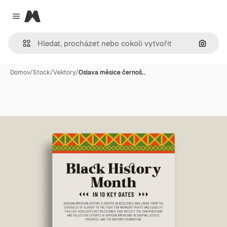
Magnific
Close menu
Hledat
Domov
/
Stock
/
Vektory
/
Oslava měsíce černoš…