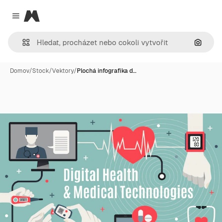
Magnific
Close menu
Hledat
Domov
/
Stock
/
Vektory
/
Plochá infografika d…