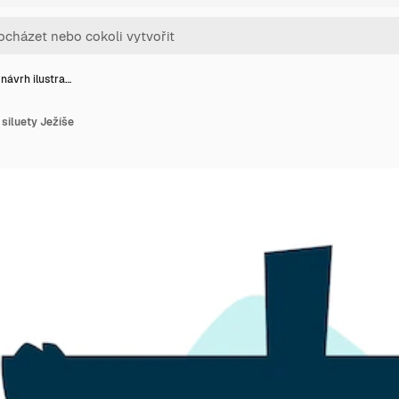
návrh ilustra…
 siluety Ježíše