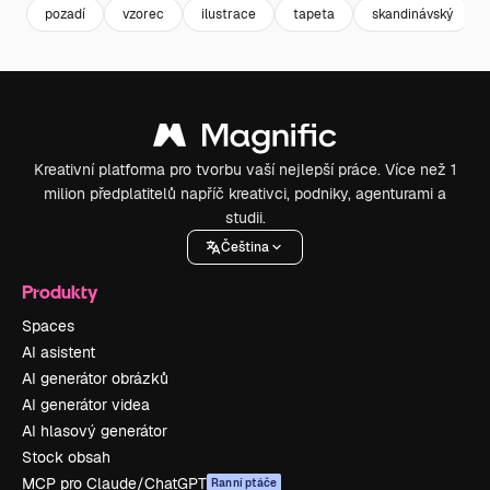
pozadí
vzorec
ilustrace
tapeta
skandinávský
Kreativní platforma pro tvorbu vaší nejlepší práce. Více než 1
milion předplatitelů napříč kreativci, podniky, agenturami a
studii.
Čeština
Produkty
Spaces
AI asistent
AI generátor obrázků
AI generátor videa
AI hlasový generátor
Stock obsah
MCP pro Claude/ChatGPT
Ranní ptáče