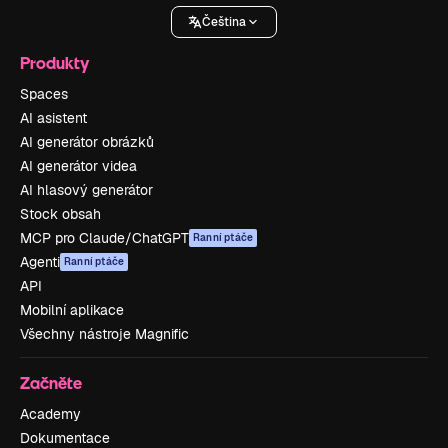
Čeština
Produkty
Spaces
AI asistent
AI generátor obrázků
AI generátor videa
AI hlasový generátor
Stock obsah
MCP pro Claude/ChatGPT
Ranní ptáče
Agenti
Ranní ptáče
API
Mobilní aplikace
Všechny nástroje Magnific
Začněte
Academy
Dokumentace