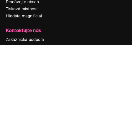
Prodávejte obsah
Tisková místnost
Hledáte magnific.ai
Kontaktujte nás
Zákaznická podpora
Instagram
YouTube
LinkedIn
TikTok
Discord
X
Reddit
Copyright © 2010-
2026
Freepik Company S.L.U.
Všechna práva
vyhrazena
.