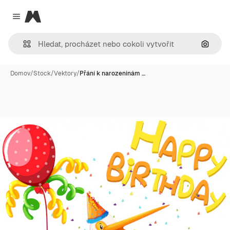
Magnific
Close menu
Hledat
Domov
/
Stock
/
Vektory
/
Přání k narozeninám …