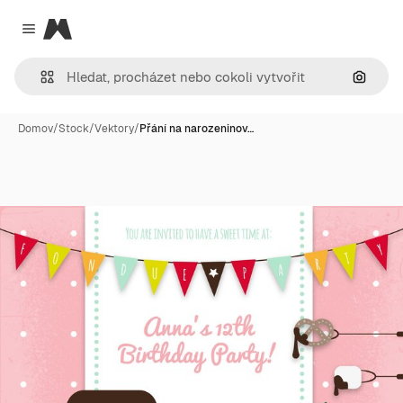
Magnific
Close menu
Hledat
Domov
/
Stock
/
Vektory
/
Přání na narozeninov…