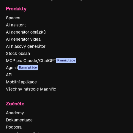
Produkty
Spaces
AI asistent
AI generátor obrázků
AI generátor videa
AI hlasový generátor
Stock obsah
MCP pro Claude/ChatGPT
Ranní ptáče
Agenti
Ranní ptáče
API
Mobilní aplikace
Všechny nástroje Magnific
Začněte
Academy
Dokumentace
Podpora