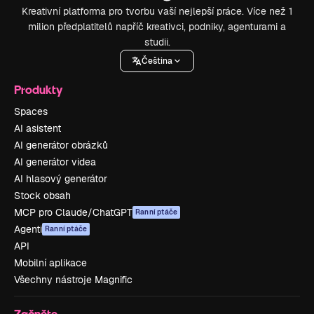
Kreativní platforma pro tvorbu vaší nejlepší práce. Více než 1
milion předplatitelů napříč kreativci, podniky, agenturami a
studii.
Čeština
Produkty
Spaces
AI asistent
AI generátor obrázků
AI generátor videa
AI hlasový generátor
Stock obsah
MCP pro Claude/ChatGPT
Ranní ptáče
Agenti
Ranní ptáče
API
Mobilní aplikace
Všechny nástroje Magnific
Začněte