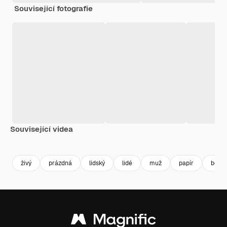
Související fotografie
Související videa
Premium
Premium
Premium
Premium
živý
prázdná
lidský
lidé
muž
papír
boar