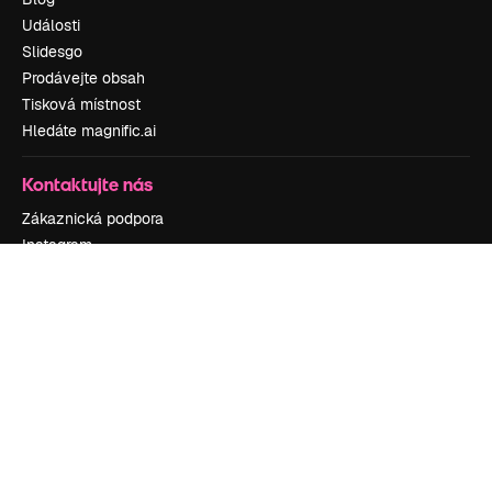
Události
Slidesgo
Prodávejte obsah
Tisková místnost
Hledáte magnific.ai
Kontaktujte nás
Zákaznická podpora
Instagram
YouTube
LinkedIn
TikTok
Discord
X
Reddit
Copyright © 2010-
2026
Freepik Company S.L.U.
Všechna práva