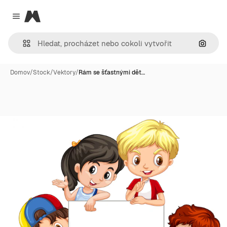
Magnific
Close menu
Hledat
Domov
/
Stock
/
Vektory
/
Rám se šťastnými dět…