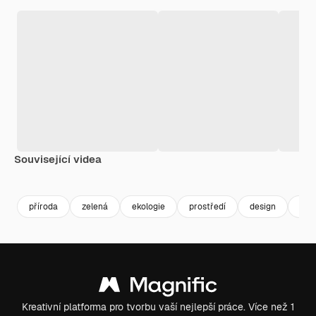
Související videa
Premium
Premium
Premium
Premium
příroda
zelená
ekologie
prostředí
design
ilus
Kreativní platforma pro tvorbu vaší nejlepší práce. Více než 1