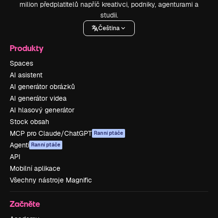
milion předplatitelů napříč kreativci, podniky, agenturami a
studii.
Čeština
Produkty
Spaces
AI asistent
AI generátor obrázků
AI generátor videa
AI hlasový generátor
Stock obsah
MCP pro Claude/ChatGPT
Ranní ptáče
Agenti
Ranní ptáče
API
Mobilní aplikace
Všechny nástroje Magnific
Začněte