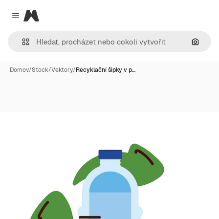
Magnific
Close menu
Hledat
Domov
/
Stock
/
Vektory
/
Recyklační šipky v p…