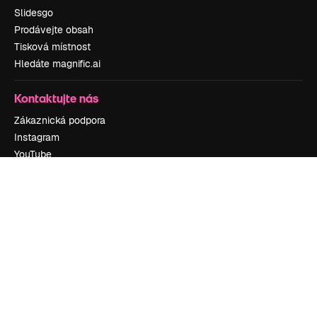
Slidesgo
Prodávejte obsah
Tisková místnost
Hledáte magnific.ai
Kontaktujte nás
Zákaznická podpora
Instagram
YouTube
LinkedIn
TikTok
Discord
X
Reddit
Copyright © 2010-
2026
Freepik Company S.L.U.
Všechna práva
vyhrazena
.