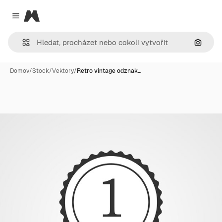
Magnific
Close menu
Hledat
Domov
/
Stock
/
Vektory
/
Retro vintage odznak…