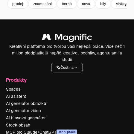
prodej
znamenání
černá
nová
bílý
vintage
Kreativní platforma pro tvorbu vaší nejlepší práce. Více než 1
milion předplatitelů napříč kreativci, podniky, agenturami a
studii.
Čeština
Produkty
Spaces
AI asistent
AI generátor obrázků
AI generátor videa
AI hlasový generátor
Stock obsah
MCP pro Claude/ChatGPT
Ranní ptáče