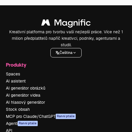
Kreativní platforma pro tvorbu vaší nejlepší práce. Více než 1
milion předplatitelů napříč kreativci, podniky, agenturami a
studii.
Čeština
Produkty
Spaces
AI asistent
AI generátor obrázků
AI generátor videa
AI hlasový generátor
Stock obsah
MCP pro Claude/ChatGPT
Ranní ptáče
Agenti
Ranní ptáče
API