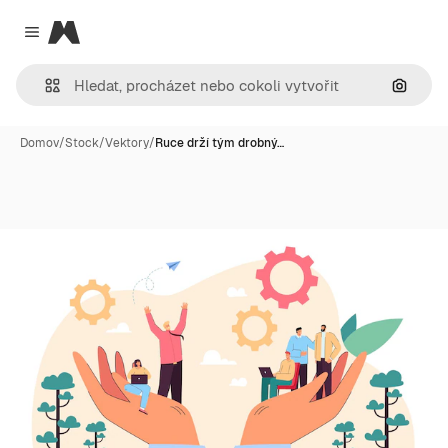
Magnific
Close menu
Hledat
Domov
/
Stock
/
Vektory
/
Ruce drží tým drobný…