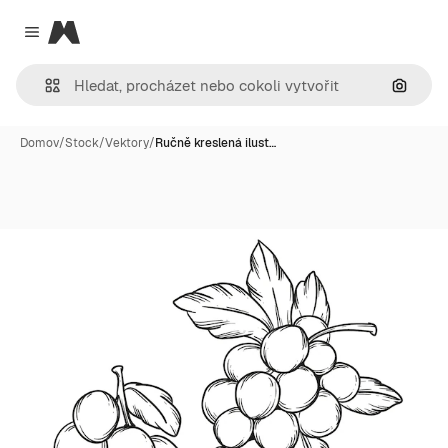
Magnific
Close menu
Hledat
Domov
/
Stock
/
Vektory
/
Ručně kreslená ilust…