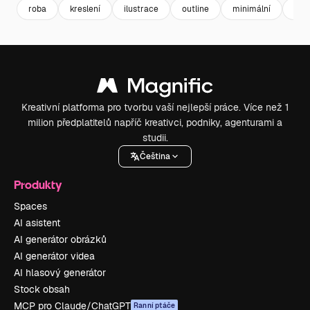
roba
kreslení
ilustrace
outline
minimální
ruč
Kreativní platforma pro tvorbu vaší nejlepší práce. Více než 1
milion předplatitelů napříč kreativci, podniky, agenturami a
studii.
Čeština
Produkty
Spaces
AI asistent
AI generátor obrázků
AI generátor videa
AI hlasový generátor
Stock obsah
MCP pro Claude/ChatGPT
Ranní ptáče